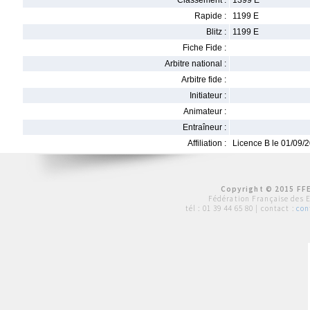
Classement :
1399 E
Rapide :
1199 E
Blitz :
1199 E
Fiche Fide :
Arbitre national :
Arbitre fide :
Initiateur :
Animateur :
Entraîneur :
Affiliation :
Licence B le 01/09/
Copyright © 2015 FFE
Fédération Française des 
tél :
01 39 44 65 80
| contact :
con