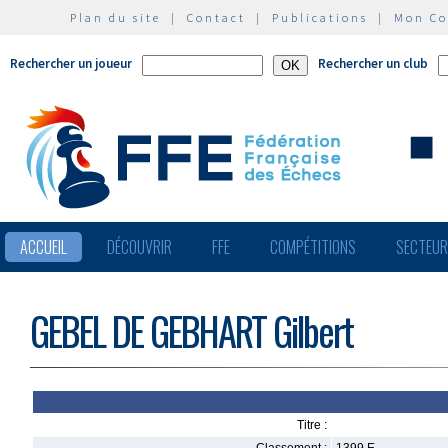
Plan du site
|
Contact
|
Publications
|
Mon C
Rechercher un joueur
Rechercher un club
ACCUEIL
DÉCOUVRIR
FFE
COMPÉTITIONS
SECTEU
GEBEL DE GEBHART Gilbert
Titre :