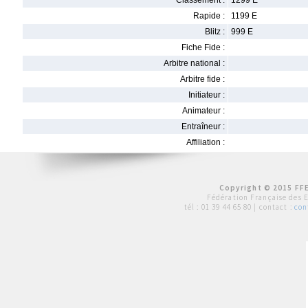
Classement :
1299 E
Rapide :
1199 E
Blitz :
999 E
Fiche Fide :
Arbitre national :
Arbitre fide :
Initiateur :
Animateur :
Entraîneur :
Affiliation :
Copyright © 2015 FFE
Fédération Française des 
tél :
01 39 44 65 80
| contact :
con