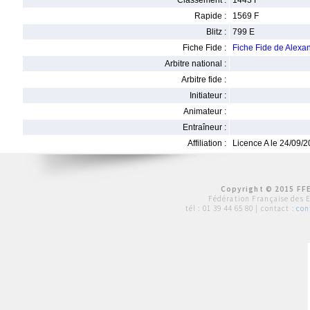
Classement :
1443 F
Rapide :
1569 F
Blitz :
799 E
Fiche Fide :
Fiche Fide de Alex
Arbitre national :
Arbitre fide :
Initiateur :
Animateur :
Entraîneur :
Affiliation :
Licence A le 24/09/
Copyright © 2015 FFE
Fédération Française des 
tél :
01 39 44 65 80
| contact :
con