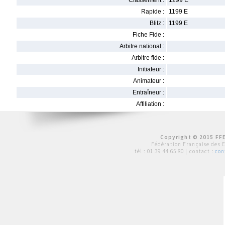
Classement :
1299 E
Rapide :
1199 E
Blitz :
1199 E
Fiche Fide :
Arbitre national :
Arbitre fide :
Initiateur :
Animateur :
Entraîneur :
Affiliation :
Copyright © 2015 FFE
Fédération Française des 
tél :
01 39 44 65 80
| contact :
con