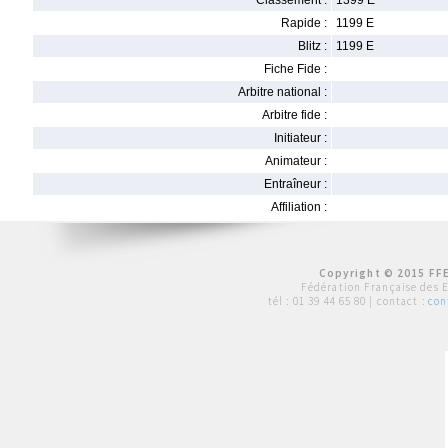
Classement :
1399 E
Rapide :
1199 E
Blitz :
1199 E
Fiche Fide :
Arbitre national :
Arbitre fide :
Initiateur :
Animateur :
Entraîneur :
Affiliation :
Copyright © 2015 FFE
Fédération Française des 
tél :
01 39 44 65 80
| contact :
con