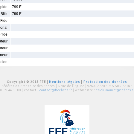
ment :
1299 E
pide :
799 E
Blitz :
799 E
Fide :
ional :
 fide :
iateur :
teur :
neur :
iation :
Copyright © 2015 FFE |
Mentions légales
|
Protection des données
Fédération Française des Echecs |
6 rue de l'Eglise | 92600 ASNIERES SUR SEINE
01 39 44 65 80
| contact :
contact@ffechecs.fr
| webmestre :
erick.mouret@echecs.as