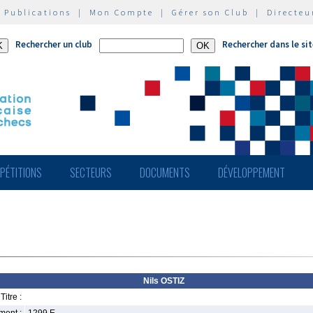
|
Publications
|
Mon Compte
|
Gérer son Club
|
Directeu
Rechercher un club
Rechercher dans le si
PÉTITIONS
SECTEURS
DOCUMENTS
DÉVELOPPEMENT
Nils OSTIZ
Titre :