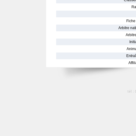
Classe
Ra
Fiche 
Arbitre nat
Arbitre
Init
Anima
Entraî
Affil
tél :