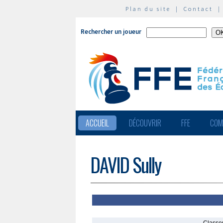
Plan du site
|
Contact
Rechercher un joueur
ACCUEIL
DÉCOUVRIR
FFE
COM
DAVID Sully