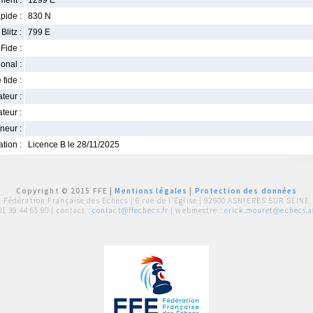
ment :
1299 E
pide :
830 N
Blitz :
799 E
Fide :
ional :
 fide :
iateur :
teur :
neur :
iation :
Licence B le 28/11/2025
Copyright © 2015 FFE |
Mentions légales
|
Protection des données
Fédération Française des Echecs |
6 rue de l'Eglise | 92600 ASNIERES SUR SEINE
01 39 44 65 80
| contact :
contact@ffechecs.fr
| webmestre :
erick.mouret@echecs.as