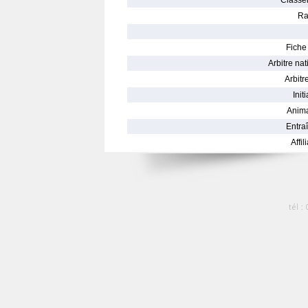
Classe
Ra
Fiche 
Arbitre nat
Arbitre
Init
Anima
Entraî
Affil
tél :