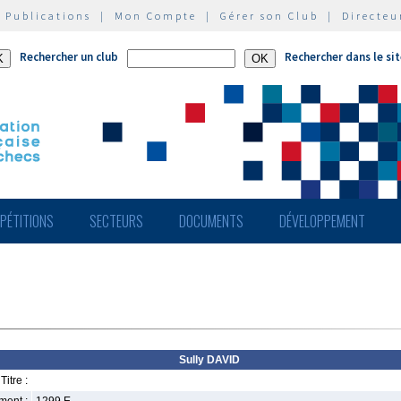
|
Publications
|
Mon Compte
|
Gérer son Club
|
Directeu
Rechercher un club
Rechercher dans le si
PÉTITIONS
SECTEURS
DOCUMENTS
DÉVELOPPEMENT
Sully DAVID
Titre :