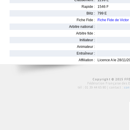
Classement :
1299 E
Rapide :
1546 F
Blitz :
799 E
Fiche Fide :
Fiche Fide de Vic
Arbitre national :
Arbitre fide :
Initiateur :
Animateur :
Entraîneur :
Affiliation :
Licence A le 28/11/
Copyright © 2015 FFE
Fédération Française des 
tél :
01 39 44 65 80
| contact :
con