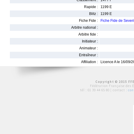
Classement :
1477 F
Rapide :
1199 E
Blitz :
1199 E
Fiche Fide :
Fiche Fide de Seve
Arbitre national :
Arbitre fide :
Initiateur :
Animateur :
Entraîneur :
Affiliation :
Licence A le 16/09/
Copyright © 2015 FFE
Fédération Française des 
tél :
01 39 44 65 80
| contact :
con