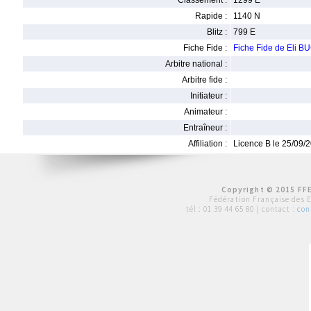
Classement :
1299 E
Rapide :
1140 N
Blitz :
799 E
Fiche Fide :
Fiche Fide de Eli 
Arbitre national :
Arbitre fide :
Initiateur :
Animateur :
Entraîneur :
Affiliation :
Licence B le 25/09/
Copyright © 2015 FFE
Fédération Française des 
tél :
01 39 44 65 80
| contact :
con