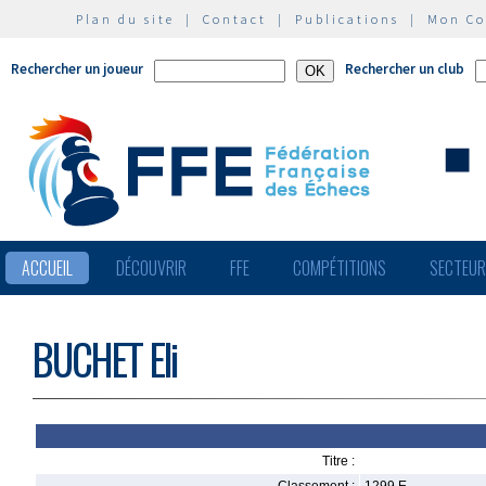
Plan du site
|
Contact
|
Publications
|
Mon C
Rechercher un joueur
Rechercher un club
ACCUEIL
DÉCOUVRIR
FFE
COMPÉTITIONS
SECTEU
BUCHET Eli
Titre :