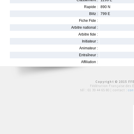
Classement :
1299 E
Rapide :
890 N
Blitz :
799 E
Fiche Fide :
Arbitre national :
Arbitre fide :
Initiateur :
Animateur :
Entraîneur :
Affiliation :
Copyright © 2015 FFE
Fédération Française des 
tél :
01 39 44 65 80
| contact :
con