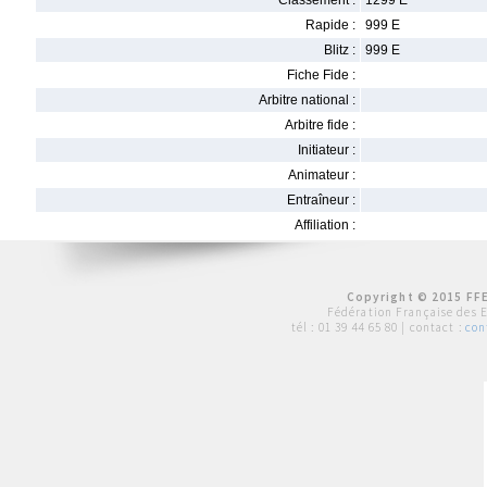
Classement :
1299 E
Rapide :
999 E
Blitz :
999 E
Fiche Fide :
Arbitre national :
Arbitre fide :
Initiateur :
Animateur :
Entraîneur :
Affiliation :
Copyright © 2015 FFE
Fédération Française des 
tél :
01 39 44 65 80
| contact :
con