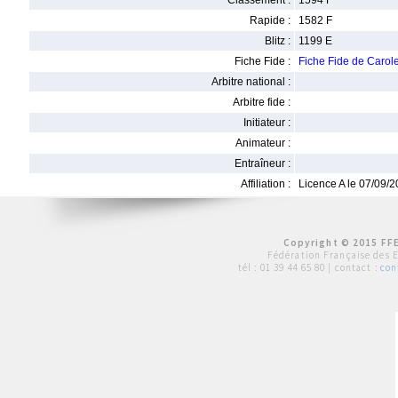
Classement :
1594 F
Rapide :
1582 F
Blitz :
1199 E
Fiche Fide :
Fiche Fide de Caro
Arbitre national :
Arbitre fide :
Initiateur :
Animateur :
Entraîneur :
Affiliation :
Licence A le 07/09/
Copyright © 2015 FFE
Fédération Française des 
tél :
01 39 44 65 80
| contact :
con