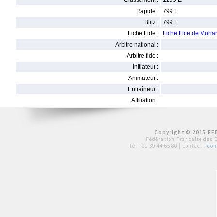
Classement :
1299 E
Rapide :
799 E
Blitz :
799 E
Fiche Fide :
Fiche Fide de Mu
Arbitre national :
Arbitre fide :
Initiateur :
Animateur :
Entraîneur :
Affiliation :
Copyright © 2015 FFE
Fédération Française des 
tél :
01 39 44 65 80
| contact :
con