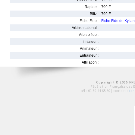
Classement :
1299 E
Rapide :
799 E
Blitz :
799 E
Fiche Fide :
Fiche Fide de Kyl
Arbitre national :
Arbitre fide :
Initiateur :
Animateur :
Entraîneur :
Affiliation :
Copyright © 2015 FFE
Fédération Française des 
tél :
01 39 44 65 80
| contact :
con