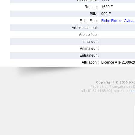
Classement :
1727 F
Rapide :
1630 F
Blitz :
999 E
Fiche Fide :
Fiche Fide de Avin
Arbitre national :
Arbitre fide :
Initiateur :
Animateur :
Entraîneur :
Affiliation :
Licence A le 21/09/
Copyright © 2015 FFE
Fédération Française des 
tél :
01 39 44 65 80
| contact :
con