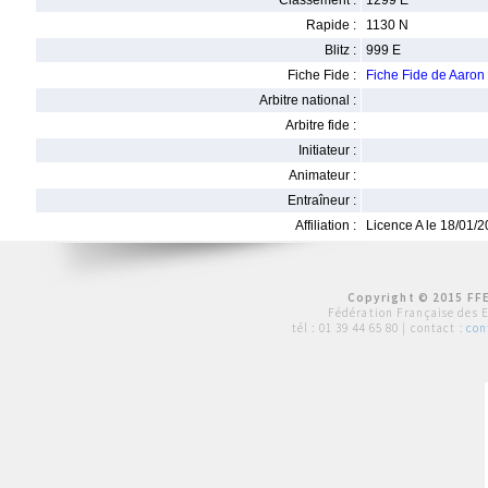
Classement :
1299 E
Rapide :
1130 N
Blitz :
999 E
Fiche Fide :
Fiche Fide de Aaro
Arbitre national :
Arbitre fide :
Initiateur :
Animateur :
Entraîneur :
Affiliation :
Licence A le 18/01/
Copyright © 2015 FFE
Fédération Française des 
tél :
01 39 44 65 80
| contact :
con