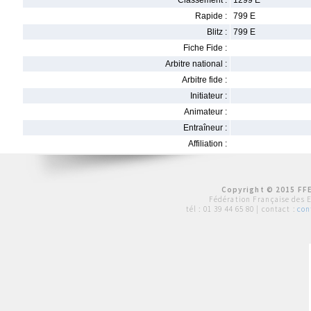
Classement :
1299 E
Rapide :
799 E
Blitz :
799 E
Fiche Fide :
Arbitre national :
Arbitre fide :
Initiateur :
Animateur :
Entraîneur :
Affiliation :
Copyright © 2015 FFE
Fédération Française des 
tél :
01 39 44 65 80
| contact :
con