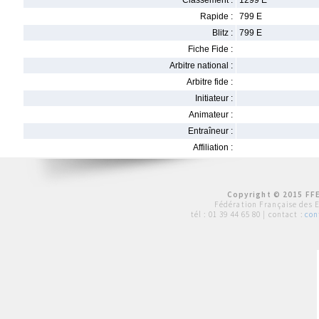
Classement :
1299 E
Rapide :
799 E
Blitz :
799 E
Fiche Fide :
Arbitre national :
Arbitre fide :
Initiateur :
Animateur :
Entraîneur :
Affiliation :
Copyright © 2015 FFE
Fédération Française des 
tél :
01 39 44 65 80
| contact :
con