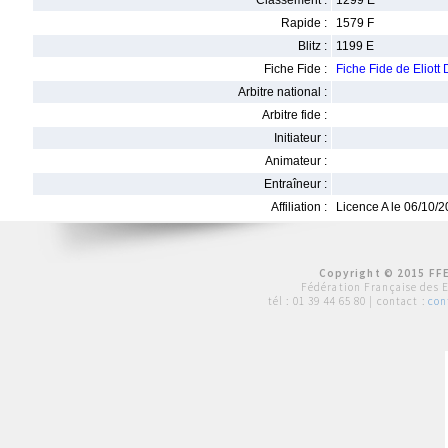
Classement :
1299 E
Rapide :
1579 F
Blitz :
1199 E
Fiche Fide :
Fiche Fide de Elio
Arbitre national :
Arbitre fide :
Initiateur :
Animateur :
Entraîneur :
Affiliation :
Licence A le 06/10/
Copyright © 2015 FFE
Fédération Française des 
tél :
01 39 44 65 80
| contact :
con