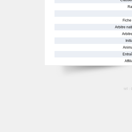
Classe
Ra
Fiche 
Arbitre nat
Arbitre
Init
Anima
Entraî
Affil
tél :