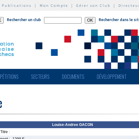
|
Publications
|
Mon Compte
|
Gérer son Club
|
Directeu
Rechercher un club
Rechercher dans le si
PÉTITIONS
SECTEURS
DOCUMENTS
DÉVELOPPEMENT
e
Louise-Andree GACON
Titre :