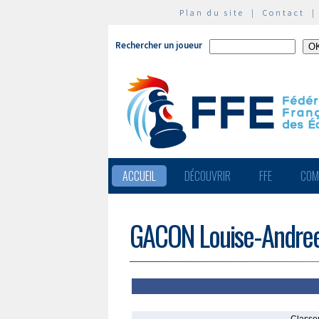
Plan du site
|
Contact
Rechercher un joueur
ACCUEIL
DÉCOUVRIR
FFE
COM
GACON Louise-Andre