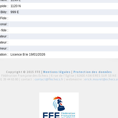
ment :
1299 E
pide :
1120 N
Blitz :
999 E
Fide :
ional :
 fide :
iateur :
teur :
neur :
iation :
Licence B le 19/01/2026
Copyright © 2015 FFE |
Mentions légales
|
Protection des données
Fédération Française des Echecs |
6 rue de l'Eglise | 92600 ASNIERES SUR SEINE
01 39 44 65 80
| contact :
contact@ffechecs.fr
| webmestre :
erick.mouret@echecs.as