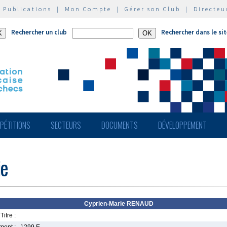
|
Publications
|
Mon Compte
|
Gérer son Club
|
Directeu
Rechercher un club
Rechercher dans le si
PÉTITIONS
SECTEURS
DOCUMENTS
DÉVELOPPEMENT
ie
Cyprien-Marie RENAUD
Titre :