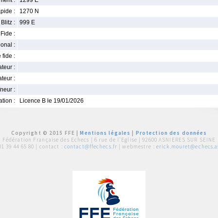
ment :
1299 E
pide :
1270 N
Blitz :
999 E
Fide :
ional :
 fide :
iateur :
teur :
neur :
iation :
Licence B le 19/01/2026
Copyright © 2015 FFE |
Mentions légales
|
Protection des données
Fédération Française des Echecs |
6 rue de l'Eglise | 92600 ASNIERES SUR SEINE
01 39 44 65 80
| contact :
contact@ffechecs.fr
| webmestre :
erick.mouret@echecs.as