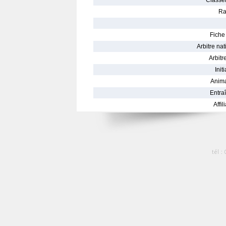
Classe
Ra
Fiche 
Arbitre nat
Arbitre
Init
Anima
Entraî
Affil
tél :