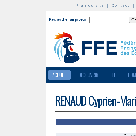
Plan du site
|
Contact
Rechercher un joueur
ACCUEIL
DÉCOUVRIR
FFE
COM
RENAUD Cyprien-Mar