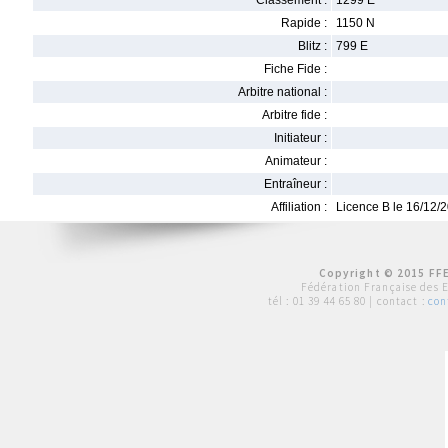
Classement :
1299 E
Rapide :
1150 N
Blitz :
799 E
Fiche Fide :
Arbitre national :
Arbitre fide :
Initiateur :
Animateur :
Entraîneur :
Affiliation :
Licence B le 16/12/
Copyright © 2015 FFE
Fédération Française des 
tél :
01 39 44 65 80
| contact :
con