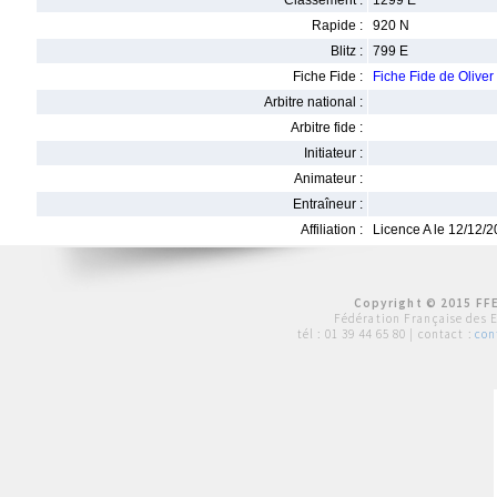
Classement :
1299 E
Rapide :
920 N
Blitz :
799 E
Fiche Fide :
Fiche Fide de Olive
Arbitre national :
Arbitre fide :
Initiateur :
Animateur :
Entraîneur :
Affiliation :
Licence A le 12/12/
Copyright © 2015 FFE
Fédération Française des 
tél :
01 39 44 65 80
| contact :
con