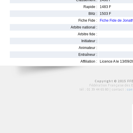
Classement :
1496 F
Rapide :
1483 F
Blitz :
1503 F
Fiche Fide :
Fiche Fide de Jon
Arbitre national :
Arbitre fide :
Initiateur :
Animateur :
Entraîneur :
Affiliation :
Licence A le 13/09/
Copyright © 2015 FFE
Fédération Française des 
tél :
01 39 44 65 80
| contact :
con