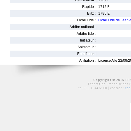
Classement :
1767 F
Rapide :
1712 F
Blitz :
1785 E
Fiche Fide :
Fiche Fide de Jean
Arbitre national :
Arbitre fide :
Initiateur :
Animateur :
Entraîneur :
Affiliation :
Licence A le 22/09/
Copyright © 2015 FFE
Fédération Française des 
tél :
01 39 44 65 80
| contact :
con