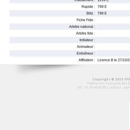
Classement :
1299 E
Rapide :
799 E
Blitz :
799 E
Fiche Fide :
Arbitre national :
Arbitre fide :
Initiateur :
Animateur :
Entraîneur :
Affiliation :
Licence B le 27/10/
Copyright © 2015 FFE
Fédération Française des 
tél :
01 39 44 65 80
| contact :
con