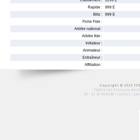
Classement :
1299 E
Rapide :
999 E
Blitz :
999 E
Fiche Fide :
Arbitre national :
Arbitre fide :
Initiateur :
Animateur :
Entraîneur :
Affiliation :
Copyright © 2015 FFE
Fédération Française des 
tél :
01 39 44 65 80
| contact :
con