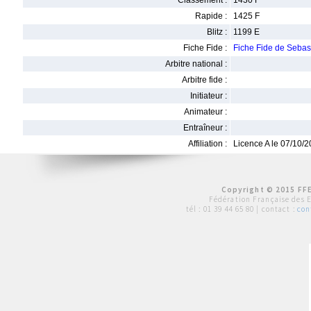
Classement :
1430 F
Rapide :
1425 F
Blitz :
1199 E
Fiche Fide :
Fiche Fide de Sebas
Arbitre national :
Arbitre fide :
Initiateur :
Animateur :
Entraîneur :
Affiliation :
Licence A le 07/10/
Copyright © 2015 FFE
Fédération Française des 
tél :
01 39 44 65 80
| contact :
con