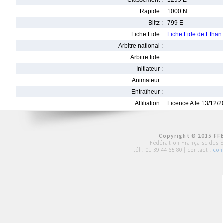
Classement :
1299 E
Rapide :
1000 N
Blitz :
799 E
Fiche Fide :
Fiche Fide de Etha
Arbitre national :
Arbitre fide :
Initiateur :
Animateur :
Entraîneur :
Affiliation :
Licence A le 13/12/
Copyright © 2015 FFE
Fédération Française des 
tél :
01 39 44 65 80
| contact :
con