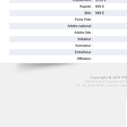
Classement :
1299 E
Rapide :
999 E
Blitz :
999 E
Fiche Fide :
Arbitre national :
Arbitre fide :
Initiateur :
Animateur :
Entraîneur :
Affiliation :
Copyright © 2015 FFE
Fédération Française des 
tél :
01 39 44 65 80
| contact :
con