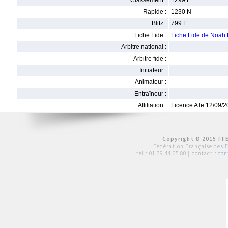
Classement :
1299 E
Rapide :
1230 N
Blitz :
799 E
Fiche Fide :
Fiche Fide de Noa
Arbitre national :
Arbitre fide :
Initiateur :
Animateur :
Entraîneur :
Affiliation :
Licence A le 12/09/
Copyright © 2015 FFE
Fédération Française des 
tél :
01 39 44 65 80
| contact :
con