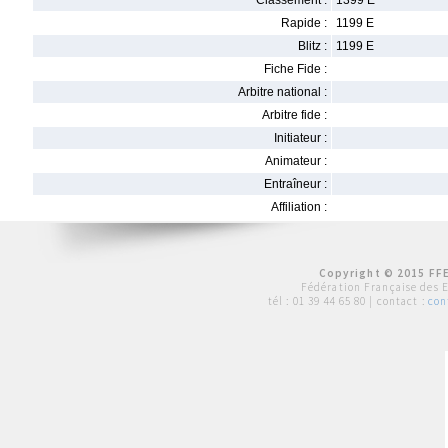
Classement :
1399 E
Rapide :
1199 E
Blitz :
1199 E
Fiche Fide :
Arbitre national :
Arbitre fide :
Initiateur :
Animateur :
Entraîneur :
Affiliation :
Copyright © 2015 FFE
Fédération Française des 
tél :
01 39 44 65 80
| contact :
con