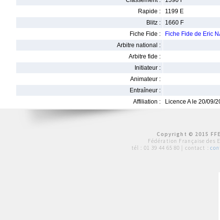
Classement :
1590 F
Rapide :
1199 E
Blitz :
1660 F
Fiche Fide :
Fiche Fide de Eric
Arbitre national :
Arbitre fide :
Initiateur :
Animateur :
Entraîneur :
Affiliation :
Licence A le 20/09/
Copyright © 2015 FFE
Fédération Française des 
tél :
01 39 44 65 80
| contact :
con