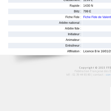
Classement :
1299 E
Rapide :
1430 N
Blitz :
799 E
Fiche Fide :
Fiche Fide de Vale
Arbitre national :
Arbitre fide :
Initiateur :
Animateur :
Entraîneur :
Affiliation :
Licence B le 16/01/
Copyright © 2015 FFE
Fédération Française des 
tél :
01 39 44 65 80
| contact :
con