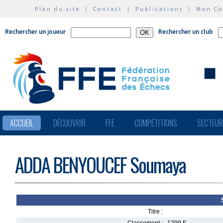
Plan du site
|
Contact
|
Publications
|
Mon C
Rechercher un joueur
Rechercher un club
ACCUEIL
DÉCOUVRIR
FFE
COMPÉTITIONS
SECTEU
ADDA BENYOUCEF Soumaya
Titre :