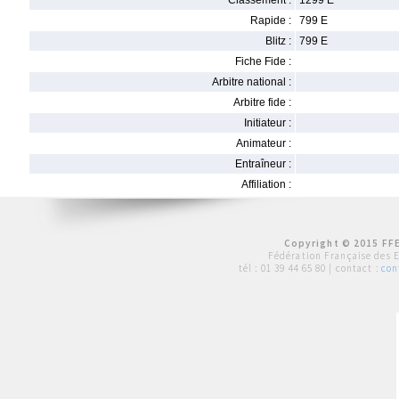
Classement :
1299 E
Rapide :
799 E
Blitz :
799 E
Fiche Fide :
Arbitre national :
Arbitre fide :
Initiateur :
Animateur :
Entraîneur :
Affiliation :
Copyright © 2015 FFE
Fédération Française des 
tél :
01 39 44 65 80
| contact :
con