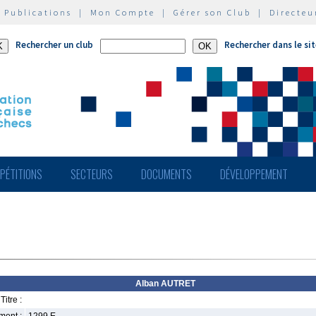
|
Publications
|
Mon Compte
|
Gérer son Club
|
Directeu
Rechercher un club
Rechercher dans le si
PÉTITIONS
SECTEURS
DOCUMENTS
DÉVELOPPEMENT
Alban AUTRET
Titre :