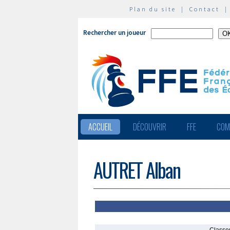
Plan du site
|
Contact
Rechercher un joueur
ACCUEIL
DÉCOUVRIR
FFE
COM
AUTRET Alban