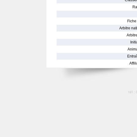
Classe
Ra
Fiche 
Arbitre nat
Arbitre
Init
Anima
Entraî
Affil
tél :