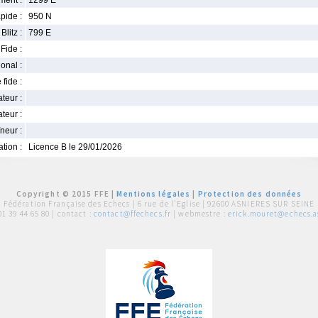
ment :
1299 E
pide :
950 N
Blitz :
799 E
Fide :
ional :
 fide :
iateur :
teur :
neur :
iation :
Licence B le 29/01/2026
Copyright © 2015 FFE |
Mentions légales
|
Protection des données
Fédération Française des Echecs |
6 rue de l'Eglise | 92600 ASNIERES SUR SEINE
01 39 44 65 80
| contact :
contact@ffechecs.fr
| webmestre :
erick.mouret@echecs.as