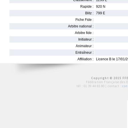
Classement :
1299 E
Rapide :
920 N
Blitz :
799 E
Fiche Fide :
Arbitre national :
Arbitre fide :
Initiateur :
Animateur :
Entraîneur :
Affiliation :
Licence B le 17/01/
Copyright © 2015 FFE
Fédération Française des 
tél :
01 39 44 65 80
| contact :
con