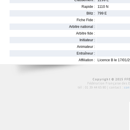
Classement :
1299 E
Rapide :
1110 N
Blitz :
799 E
Fiche Fide :
Arbitre national :
Arbitre fide :
Initiateur :
Animateur :
Entraîneur :
Affiliation :
Licence B le 17/01/
Copyright © 2015 FFE
Fédération Française des 
tél :
01 39 44 65 80
| contact :
con