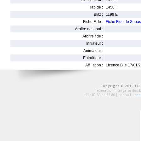
Classement :
1399 E
Rapide :
1450 F
Blitz :
1199 E
Fiche Fide :
Fiche Fide de Seba
Arbitre national :
Arbitre fide :
Initiateur :
Animateur :
Entraîneur :
Affiliation :
Licence B le 17/01/
Copyright © 2015 FFE
Fédération Française des 
tél :
01 39 44 65 80
| contact :
con