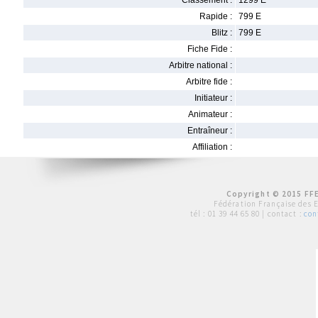
Classement :
1299 E
Rapide :
799 E
Blitz :
799 E
Fiche Fide :
Arbitre national :
Arbitre fide :
Initiateur :
Animateur :
Entraîneur :
Affiliation :
Copyright © 2015 FFE
Fédération Française des 
tél :
01 39 44 65 80
| contact :
con