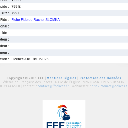
ment :
1299 E
pide :
799 E
Blitz :
799 E
Fide :
Fiche Fide de Rachel SLOMKA
ional :
 fide :
iateur :
teur :
neur :
iation :
Licence A le 18/10/2025
Copyright © 2015 FFE |
Mentions légales
|
Protection des données
Fédération Française des Echecs |
6 rue de l'Eglise | 92600 ASNIERES SUR SEINE
01 39 44 65 80
| contact :
contact@ffechecs.fr
| webmestre :
erick.mouret@echecs.as