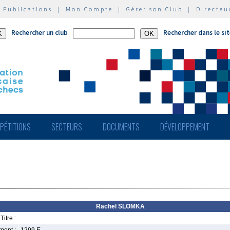
|
Publications
|
Mon Compte
|
Gérer son Club
|
Directeu
Rechercher un club
Rechercher dans le si
PÉTITIONS
SECTEURS
DOCUMENTS
DÉVELOPPEMENT
Rachel SLOMKA
Titre :