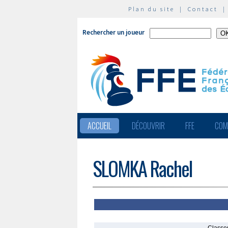
Plan du site
|
Contact
Rechercher un joueur
ACCUEIL
DÉCOUVRIR
FFE
COM
SLOMKA Rachel