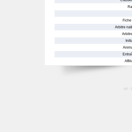
Classe
Ra
Fiche 
Arbitre nat
Arbitre
Init
Anima
Entraî
Affil
tél :