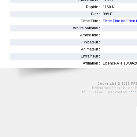
Classement :
1299 E
Rapide :
1160 N
Blitz :
999 E
Fiche Fide :
Fiche Fide de Ede
Arbitre national :
Arbitre fide :
Initiateur :
Animateur :
Entraîneur :
Affiliation :
Licence A le 10/09/
Copyright © 2015 FFE
Fédération Française des 
tél :
01 39 44 65 80
| contact :
con