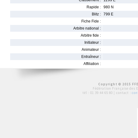
Classement :
1299 E
Rapide :
980 N
Blitz :
799 E
Fiche Fide :
Arbitre national :
Arbitre fide :
Initiateur :
Animateur :
Entraîneur :
Affiliation :
Copyright © 2015 FFE
Fédération Française des 
tél :
01 39 44 65 80
| contact :
con