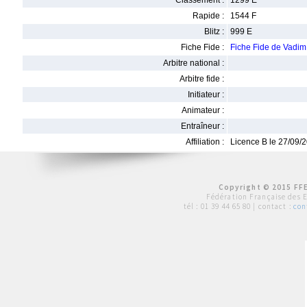
Classement :
1299 E
Rapide :
1544 F
Blitz :
999 E
Fiche Fide :
Fiche Fide de Vad
Arbitre national :
Arbitre fide :
Initiateur :
Animateur :
Entraîneur :
Affiliation :
Licence B le 27/09/
Copyright © 2015 FFE
Fédération Française des 
tél :
01 39 44 65 80
| contact :
con