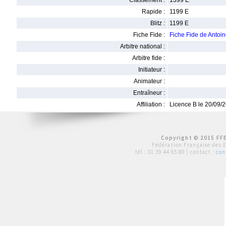
Classement :
1399 E
Rapide :
1199 E
Blitz :
1199 E
Fiche Fide :
Fiche Fide de Anto
Arbitre national :
Arbitre fide :
Initiateur :
Animateur :
Entraîneur :
Affiliation :
Licence B le 20/09/
Copyright © 2015 FFE
Fédération Française des 
tél :
01 39 44 65 80
| contact :
con