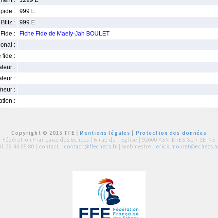
ment :
1299 E
pide :
999 E
Blitz :
999 E
Fide :
Fiche Fide de Maely-Jah BOULET
ional :
 fide :
iateur :
teur :
neur :
iation :
Copyright © 2015 FFE |
Mentions légales
|
Protection des données
Fédération Française des Echecs |
6 rue de l'Eglise | 92600 ASNIERES SUR SEINE
01 39 44 65 80
| contact :
contact@ffechecs.fr
| webmestre :
erick.mouret@echecs.as