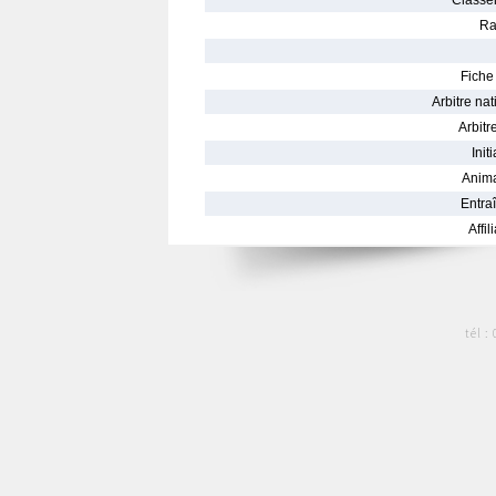
Classe
Ra
Fiche 
Arbitre nat
Arbitre
Init
Anima
Entraî
Affil
tél :