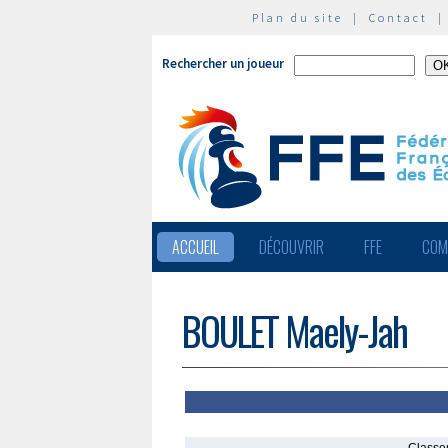
Plan du site
|
Contact
Rechercher un joueur
ACCUEIL
DÉCOUVRIR
FFE
COM
BOULET Maely-Jah