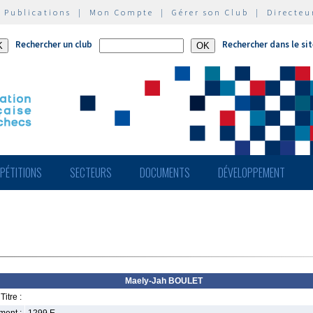
|
Publications
|
Mon Compte
|
Gérer son Club
|
Directeu
Rechercher un club
Rechercher dans le si
PÉTITIONS
SECTEURS
DOCUMENTS
DÉVELOPPEMENT
Maely-Jah BOULET
Titre :