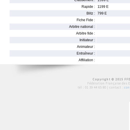
Classement :
1399 E
Rapide :
1199 E
Blitz :
799 E
Fiche Fide :
Arbitre national :
Arbitre fide :
Initiateur :
Animateur :
Entraîneur :
Affiliation :
Copyright © 2015 FFE
Fédération Française des 
tél :
01 39 44 65 80
| contact :
con