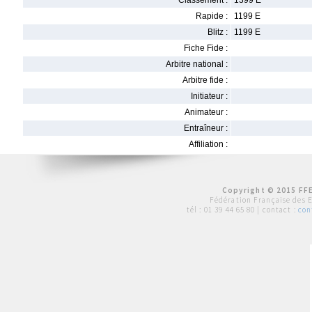
Classement :
1399 E
Rapide :
1199 E
Blitz :
1199 E
Fiche Fide :
Arbitre national :
Arbitre fide :
Initiateur :
Animateur :
Entraîneur :
Affiliation :
Copyright © 2015 FFE
Fédération Française des 
tél :
01 39 44 65 80
| contact :
con