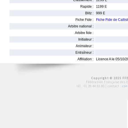
Classement :
1299 E
Rapide :
1199 E
Blitz :
999 E
Fiche Fide :
Fiche Fide de Call
Arbitre national :
Arbitre fide :
Initiateur :
Animateur :
Entraîneur :
Affiliation :
Licence A le 05/10/
Copyright © 2015 FFE
Fédération Française des 
tél :
01 39 44 65 80
| contact :
con